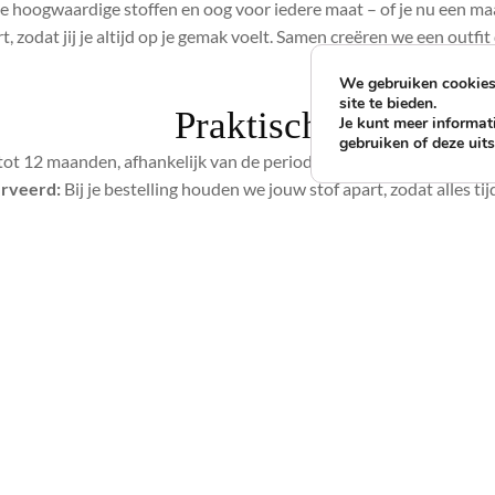
ve hoogwaardige stoffen en oog voor iedere maat – of je nu een maa
, zodat jij je altijd op je gemak voelt. Samen creëren we een outfit d
We gebruiken cookies 
site te bieden.
Praktisch
Je kunt meer informat
gebruiken of deze uit
ot 12 maanden, afhankelijk van de periode. Hoe eerder je bestelt, 
erveerd:
Bij je bestelling houden we jouw stof apart, zodat alles ti