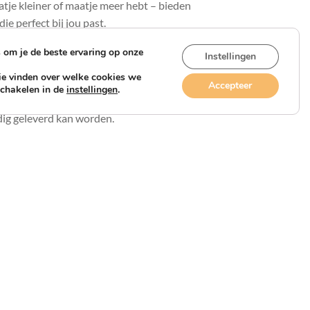
tje kleiner of maatje meer hebt – bieden
ie perfect bij jou past.
om je de beste ervaring op onze
Instellingen
ie vinden over welke cookies we
Accepteer
schakelen in de
instellingen
.
hoe ruimer de keuze in stoffen.
jdig geleverd kan worden.