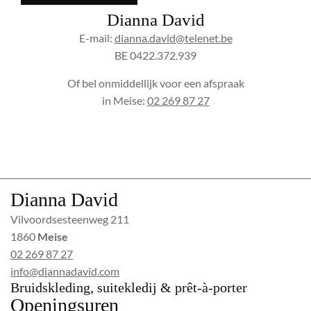
Dianna David
E-mail:
dianna.david@telenet.be
BE 0422.372.939
Of bel onmiddellijk voor een afspraak
in Meise:
02 269 87 27
Dianna David
Vilvoordsesteenweg 211
1860
Meise
02 269 87 27
info@diannadavid.com
Bruidskleding, suitekledij & prêt-à-porter
Openingsuren