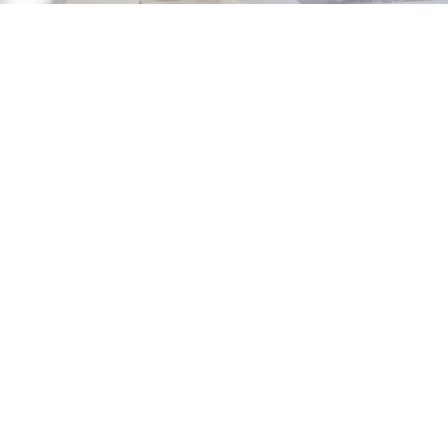
Trouwjurken
Vanaf 950 euro tot 3500 euro
Volledig maatwerk
BRUIDSCOLLECTIE