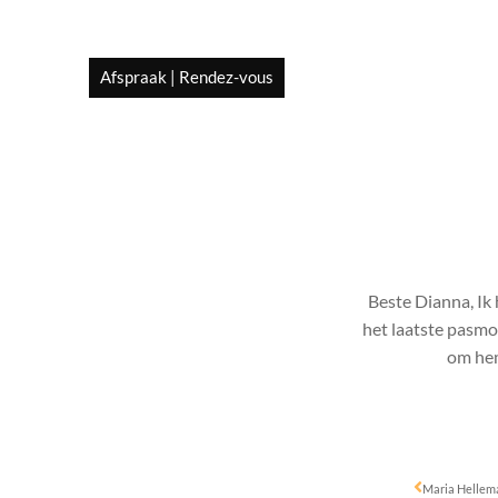
Afspraak | Rendez-vous
Beste Dianna, Ik
het laatste pasmom
om hem
Maria Hellema