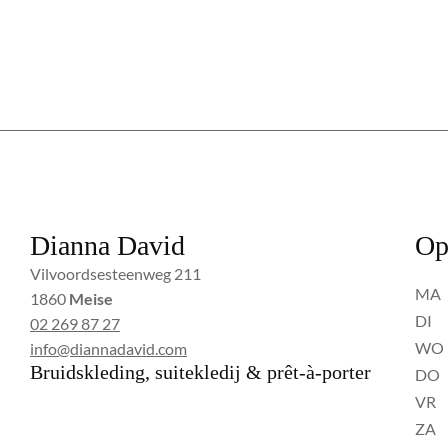
Dianna David
Op
Vilvoordsesteenweg 211
MA
1860
Meise
DI
02 269 87 27
WO
info@diannadavid.com
Bruidskleding, suitekledij & prêt-à-porter
DO
VR
ZA