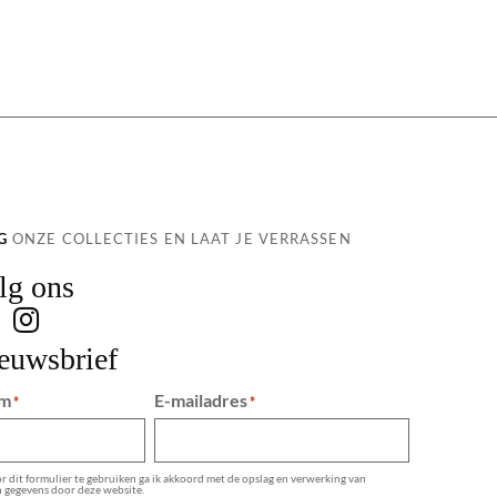
G
ONZE COLLECTIES EN LAAT JE VERRASSEN
lg ons
euwsbrief
m
E-mailadres
*
*
 dit formulier te gebruiken ga ik akkoord met de opslag en verwerking van
n gegevens door deze website.