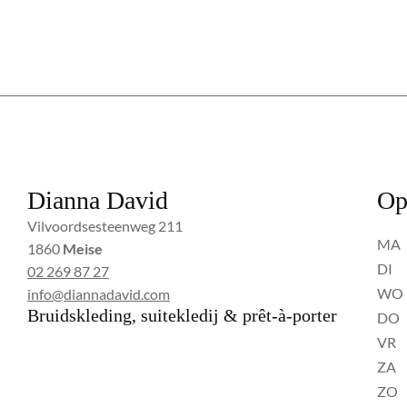
Dianna David
Op
Vilvoordsesteenweg 211
MA
1860
Meise
DI
02 269 87 27
WO
info@diannadavid.com
Bruidskleding, suitekledij & prêt-à-porter
DO
VR
ZA
ZO