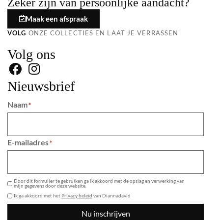
Zeker zijn van persoonlijke aandacht?
Maak een afspraak
VOLG
ONZE COLLECTIES EN LAAT JE VERRASSEN
Volg ons
Nieuwsbrief
Naam
*
E-mailadres
*
GDPR
Door dit formulier te gebruiken ga ik akkoord met de opslag en verwerking van
mijn gegevens door deze website.
Ik ga akkoord met het
Privacy beleid
van Diannadavid
Nu inschrijven