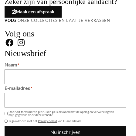
Zeker zijn van persoonlijke aandacht?
Maak een afspraak
VOLG
ONZE COLLECTIES EN LAAT JE VERRASSEN
Volg ons
Nieuwsbrief
Naam
*
E-mailadres
*
GDPR
Door dit formulier te gebruiken ga ik akkoord met de opslag en verwerking van
mijn gegevens door deze website.
Ik ga akkoord met het
Privacy beleid
van Diannadavid
Nu inschrijven