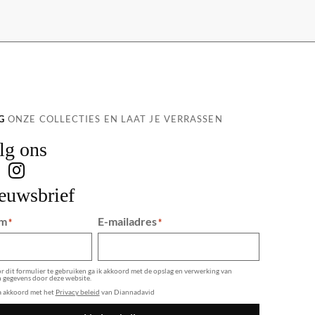
G
ONZE COLLECTIES EN LAAT JE VERRASSEN
lg ons
euwsbrief
m
E-mailadres
*
*
 dit formulier te gebruiken ga ik akkoord met de opslag en verwerking van
n gegevens door deze website.
ga akkoord met het
Privacy beleid
van Diannadavid