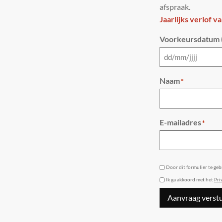
afspraak.
Jaarlijks verlof v
Voorkeursdatum (
Naam
*
E-mailadres
*
GDPR
Door dit formulier te ge
Ik ga akkoord met het
Pri
Aanvraag verst