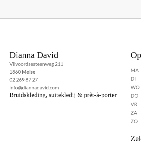
Dianna David
Op
Vilvoordsesteenweg 211
MA
1860
Meise
DI
02 269 87 27
WO
info@diannadavid.com
Bruidskleding, suitekledij & prêt-à-porter
DO
VR
ZA
ZO
Zek