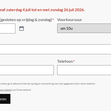
anaf zaterdag 4 juli tot en met zondag 26 juli 2026.
gesloten op vrijdag & zondag)
Voorkeursuur
*
Telefoon
*
bruiken ga ik akkoord met de opslag en verwerking van mijn gegevens door deze website.
vacy beleid
van Diannadavid
uren