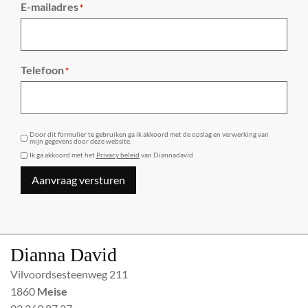
E-mailadres
*
Telefoon
*
GDPR
Door dit formulier te gebruiken ga ik akkoord met de opslag en verwerking van
mijn gegevens door deze website.
Ik ga akkoord met het
Privacy beleid
van Diannadavid
Aanvraag versturen
Dianna David
Vilvoordsesteenweg 211
1860
Meise