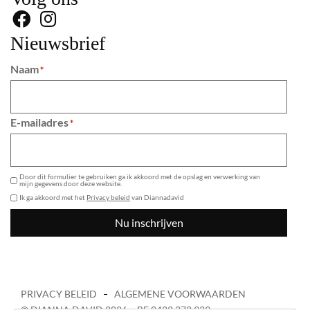
Nieuwsbrief
Naam
*
E-mailadres
*
GDPR
Door dit formulier te gebruiken ga ik akkoord met de opslag en verwerking van
mijn gegevens door deze website.
Ik ga akkoord met het
Privacy beleid
van Diannadavid
Nu inschrijven
PRIVACY BELEID
ALGEMENE VOORWAARDEN
© DIANNA DAVID 2026 – BE 0422 372 939