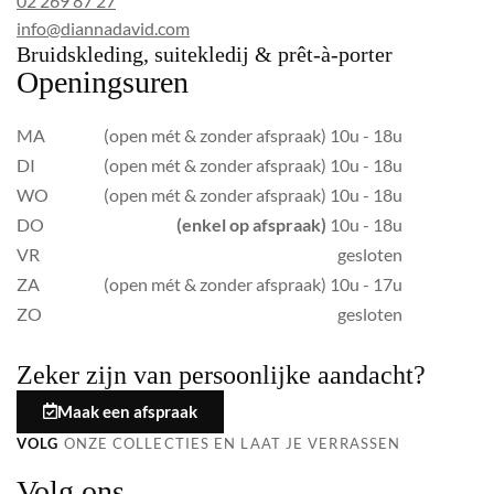
02 269 87 27
info@diannadavid.com
Bruidskleding, suitekledij & prêt-à-porter
Openingsuren
MA
(open mét & zonder afspraak) 10u - 18u
DI
(open mét & zonder afspraak) 10u - 18u
WO
(open mét & zonder afspraak) 10u - 18u
DO
(enkel op afspraak)
10u - 18u
VR
gesloten
ZA
(open mét & zonder afspraak) 10u - 17u
ZO
gesloten
Zeker zijn van persoonlijke aandacht?
Maak een afspraak
VOLG
ONZE COLLECTIES EN LAAT JE VERRASSEN
Volg ons