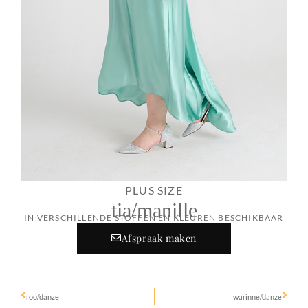
PLUS SIZE
tia/manille
IN VERSCHILLENDE STOFFEN EN KLEUREN BESCHIKBAAR
Afspraak maken
roo/danze
warinne/danze