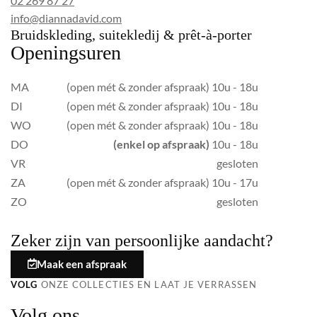
02 269 87 27
info@diannadavid.com
Bruidskleding, suitekledij & prêt-à-porter
Openingsuren
MA
(open mét & zonder afspraak) 10u - 18u
DI
(open mét & zonder afspraak) 10u - 18u
WO
(open mét & zonder afspraak) 10u - 18u
DO
(enkel op afspraak)
10u - 18u
VR
gesloten
ZA
(open mét & zonder afspraak) 10u - 17u
ZO
gesloten
Zeker zijn van persoonlijke aandacht?
Maak een afspraak
VOLG
ONZE COLLECTIES EN LAAT JE VERRASSEN
Volg ons