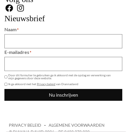
Nieuwsbrief
Naam
*
E-mailadres
*
GDPR
Door dit formulier te gebruiken ga ik akkoord met de opslag en verwerking van
mijn gegevens door deze website.
Ik ga akkoord met het
Privacy beleid
van Diannadavid
Nu inschrijven
PRIVACY BELEID
ALGEMENE VOORWAARDEN
© DIANNA DAVID 2026 – BE 0422 372 939