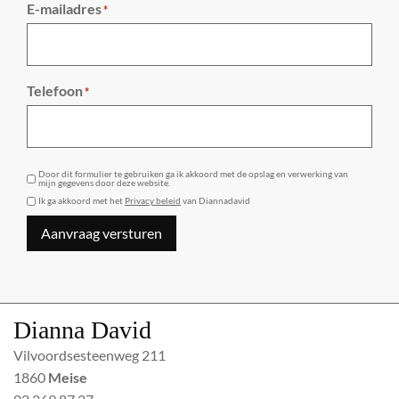
E-mailadres
*
Telefoon
*
GDPR
Door dit formulier te gebruiken ga ik akkoord met de opslag en verwerking van
mijn gegevens door deze website.
Ik ga akkoord met het
Privacy beleid
van Diannadavid
Aanvraag versturen
Dianna David
Vilvoordsesteenweg 211
1860
Meise