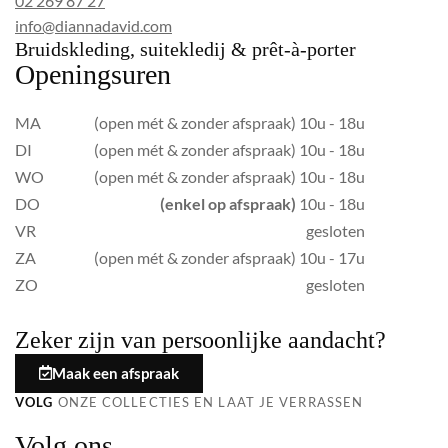
02 269 87 27
info@diannadavid.com
Bruidskleding, suitekledij & prêt-à-porter
Openingsuren
MA
(open mét & zonder afspraak) 10u - 18u
DI
(open mét & zonder afspraak) 10u - 18u
WO
(open mét & zonder afspraak) 10u - 18u
DO
(enkel op afspraak)
10u - 18u
VR
gesloten
ZA
(open mét & zonder afspraak) 10u - 17u
ZO
gesloten
Zeker zijn van persoonlijke aandacht?
Maak een afspraak
VOLG
ONZE COLLECTIES EN LAAT JE VERRASSEN
Volg ons