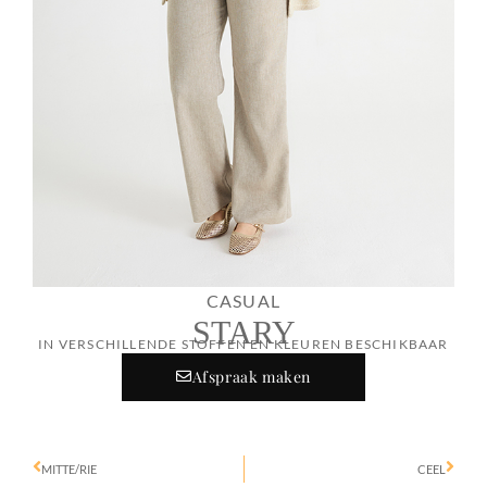
CASUAL
STARY
IN VERSCHILLENDE STOFFEN EN KLEUREN BESCHIKBAAR
Afspraak maken
MITTE/RIE
CEEL