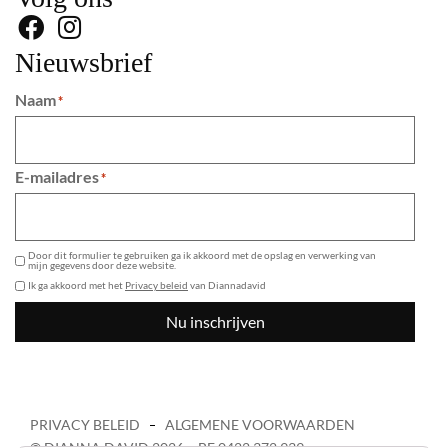
Nieuwsbrief
Naam
*
E-mailadres
*
GDPR
Door dit formulier te gebruiken ga ik akkoord met de opslag en verwerking van
mijn gegevens door deze website.
Ik ga akkoord met het
Privacy beleid
van Diannadavid
Nu inschrijven
PRIVACY BELEID
ALGEMENE VOORWAARDEN
© DIANNA DAVID 2026 – BE 0422 372 939