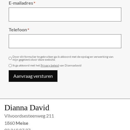
E-mailadres
*
Telefoon
*
GDPR
Door dit formulier te gebruiken ga ik akkoord met de opslag en verwerking van
mijn gegevens door deze website.
Ik ga akkoord met het
Privacy beleid
van Diannadavid
Aanvraag versturen
Dianna David
Vilvoordsesteenweg 211
1860
Meise