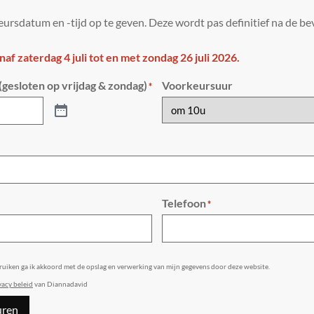
ursdatum en -tijd op te geven. Deze wordt pas definitief na de bev
anaf zaterdag 4 juli tot en met zondag 26 juli 2026.
gesloten op vrijdag & zondag)
Voorkeursuur
*
Telefoon
*
bruiken ga ik akkoord met de opslag en verwerking van mijn gegevens door deze website.
vacy beleid
van Diannadavid
uren