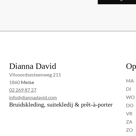
Dianna David
Op
Vilvoordsesteenweg 211
MA
1860
Meise
DI
02 269 87 27
WO
info@diannadavid.com
Bruidskleding, suitekledij & prêt-à-porter
DO
VR
ZA
ZO