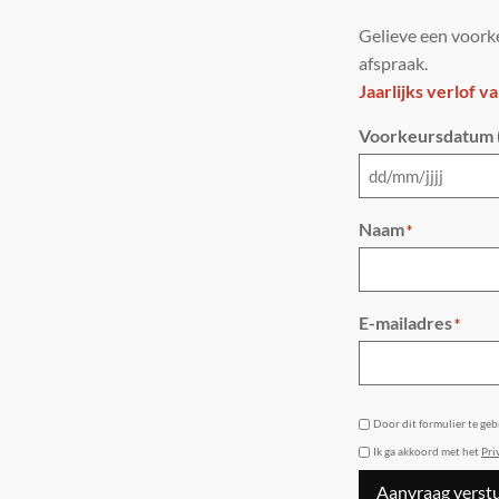
Gelieve een voorke
afspraak.
Jaarlijks verlof v
Voorkeursdatum (
Naam
*
E-mailadres
*
GDPR
Door dit formulier te ge
Ik ga akkoord met het
Pri
Aanvraag verst