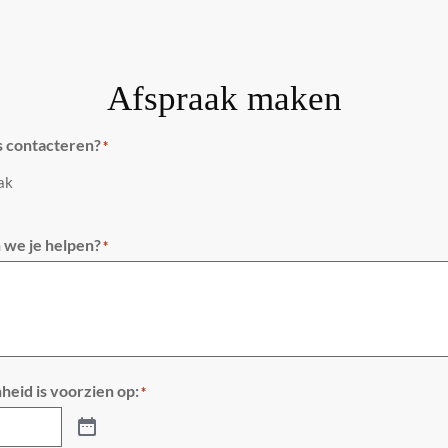
Afspraak maken
s contacteren?
*
aak
we je helpen?
*
heid is voorzien op:
*