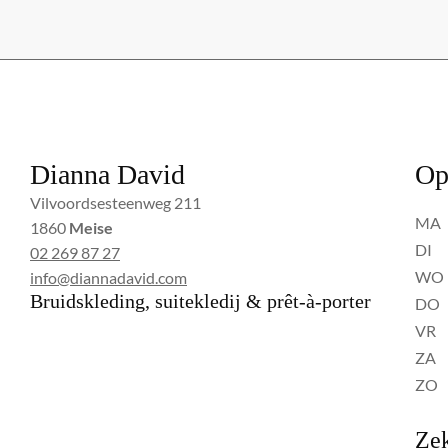
Dianna David
Op
Vilvoordsesteenweg 211
MA
1860
Meise
DI
02 269 87 27
WO
info@diannadavid.com
Bruidskleding, suitekledij & prêt-à-porter
DO
VR
ZA
ZO
Zek