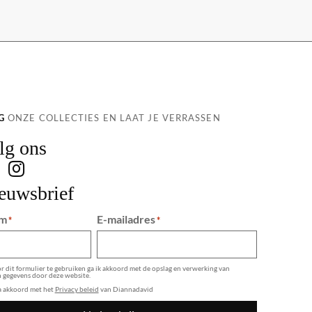
G
ONZE COLLECTIES EN LAAT JE VERRASSEN
lg ons
euwsbrief
m
E-mailadres
*
*
 dit formulier te gebruiken ga ik akkoord met de opslag en verwerking van
n gegevens door deze website.
ga akkoord met het
Privacy beleid
van Diannadavid