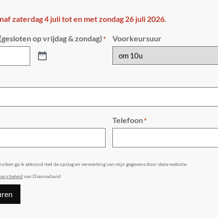
anaf zaterdag 4 juli tot en met zondag 26 juli 2026.
gesloten op vrijdag & zondag)
Voorkeursuur
*
Telefoon
*
bruiken ga ik akkoord met de opslag en verwerking van mijn gegevens door deze website.
vacy beleid
van Diannadavid
uren