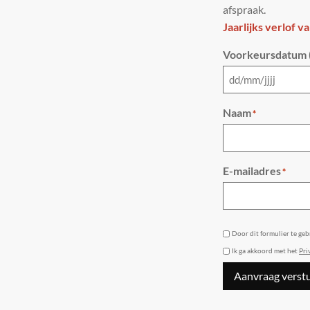
afspraak.
Jaarlijks verlof v
Voorkeursdatum (
Naam
*
E-mailadres
*
GDPR
Door dit formulier te ge
Ik ga akkoord met het
Pri
Aanvraag verst