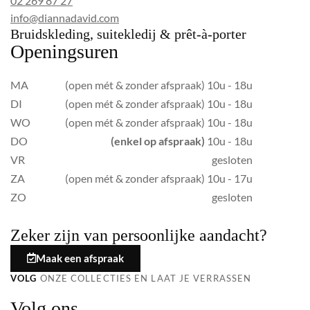
02 269 87 27
info@diannadavid.com
Bruidskleding, suitekledij & prêt-à-porter
Openingsuren
MA
(open mét & zonder afspraak) 10u - 18u
DI
(open mét & zonder afspraak) 10u - 18u
WO
(open mét & zonder afspraak) 10u - 18u
DO
(enkel op afspraak)
10u - 18u
VR
gesloten
ZA
(open mét & zonder afspraak) 10u - 17u
ZO
gesloten
Zeker zijn van persoonlijke aandacht?
Maak een afspraak
VOLG
ONZE COLLECTIES EN LAAT JE VERRASSEN
Volg ons