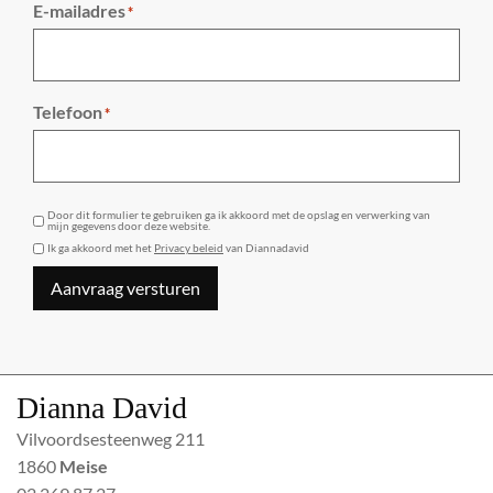
E-mailadres
*
Telefoon
*
GDPR
Door dit formulier te gebruiken ga ik akkoord met de opslag en verwerking van
mijn gegevens door deze website.
Ik ga akkoord met het
Privacy beleid
van Diannadavid
Aanvraag versturen
Dianna David
Vilvoordsesteenweg 211
1860
Meise