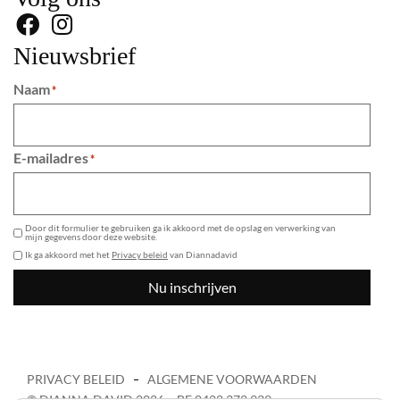
Nieuwsbrief
Naam
*
E-mailadres
*
GDPR
Door dit formulier te gebruiken ga ik akkoord met de opslag en verwerking van
mijn gegevens door deze website.
Ik ga akkoord met het
Privacy beleid
van Diannadavid
Nu inschrijven
PRIVACY BELEID
ALGEMENE VOORWAARDEN
© DIANNA DAVID 2026 – BE 0422 372 939