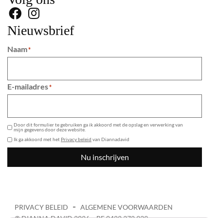
Nieuwsbrief
Naam
*
E-mailadres
*
GDPR
Door dit formulier te gebruiken ga ik akkoord met de opslag en verwerking van
mijn gegevens door deze website.
Ik ga akkoord met het
Privacy beleid
van Diannadavid
Nu inschrijven
PRIVACY BELEID
ALGEMENE VOORWAARDEN