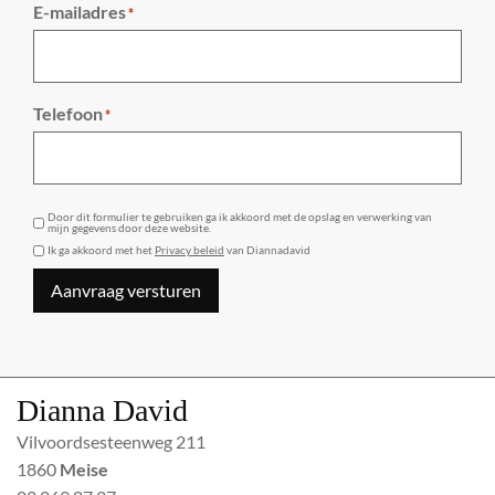
E-mailadres
*
Telefoon
*
GDPR
Door dit formulier te gebruiken ga ik akkoord met de opslag en verwerking van
mijn gegevens door deze website.
Ik ga akkoord met het
Privacy beleid
van Diannadavid
Aanvraag versturen
Dianna David
Vilvoordsesteenweg 211
1860
Meise