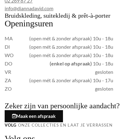
02 269 87 27
info@diannadavid.com
Bruidskleding, suitekledij & prêt-à-porter
Openingsuren
MA
(open mét & zonder afspraak) 10u - 18u
DI
(open mét & zonder afspraak) 10u - 18u
WO
(open mét & zonder afspraak) 10u - 18u
DO
(enkel op afspraak)
10u - 18u
VR
gesloten
ZA
(open mét & zonder afspraak) 10u - 17u
ZO
gesloten
Zeker zijn van persoonlijke aandacht?
Maak een afspraak
VOLG
ONZE COLLECTIES EN LAAT JE VERRASSEN
Volg ons