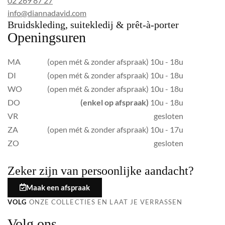
02 269 87 27
info@diannadavid.com
Bruidskleding, suitekledij & prêt-à-porter
Openingsuren
MA
(open mét & zonder afspraak) 10u - 18u
DI
(open mét & zonder afspraak) 10u - 18u
WO
(open mét & zonder afspraak) 10u - 18u
DO
(enkel op afspraak)
10u - 18u
VR
gesloten
ZA
(open mét & zonder afspraak) 10u - 17u
ZO
gesloten
Zeker zijn van persoonlijke aandacht?
Maak een afspraak
VOLG
ONZE COLLECTIES EN LAAT JE VERRASSEN
Volg ons