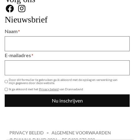
Nieuwsbrief
Naam
*
E-mailadres
*
GDPR
Door dit formulier te gebruiken ga ik akkoord met de opslag en verwerking van
mijn gegevens door deze website.
Ik ga akkoord met het
Privacy beleid
van Diannadavid
Nu inschrijven
PRIVACY BELEID
ALGEMENE VOORWAARDEN
© DIANNA DAVID 2026 – BE 0422 372 939