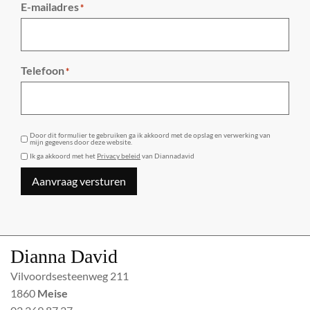
E-mailadres
*
Telefoon
*
GDPR
Door dit formulier te gebruiken ga ik akkoord met de opslag en verwerking van
mijn gegevens door deze website.
Ik ga akkoord met het
Privacy beleid
van Diannadavid
Aanvraag versturen
Dianna David
Vilvoordsesteenweg 211
1860
Meise