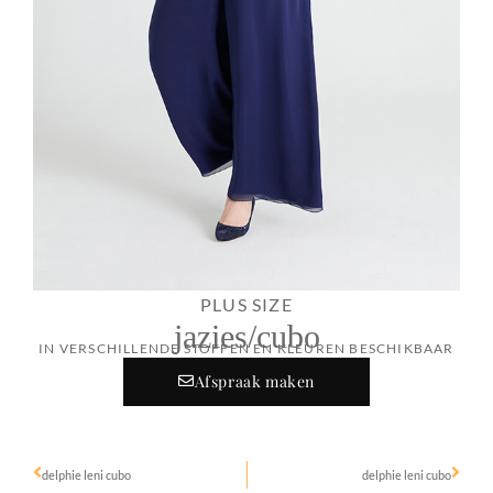
PLUS SIZE
jazies/cubo
IN VERSCHILLENDE STOFFEN EN KLEUREN BESCHIKBAAR
Afspraak maken
delphie leni cubo
delphie leni cubo