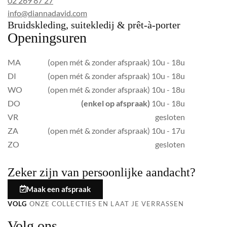
02 269 87 27
info@diannadavid.com
Bruidskleding, suitekledij & prêt-à-porter
Openingsuren
MA
(open mét & zonder afspraak) 10u - 18u
DI
(open mét & zonder afspraak) 10u - 18u
WO
(open mét & zonder afspraak) 10u - 18u
DO
(enkel op afspraak)
10u - 18u
VR
gesloten
ZA
(open mét & zonder afspraak) 10u - 17u
ZO
gesloten
Zeker zijn van persoonlijke aandacht?
Maak een afspraak
VOLG
ONZE COLLECTIES EN LAAT JE VERRASSEN
Volg ons