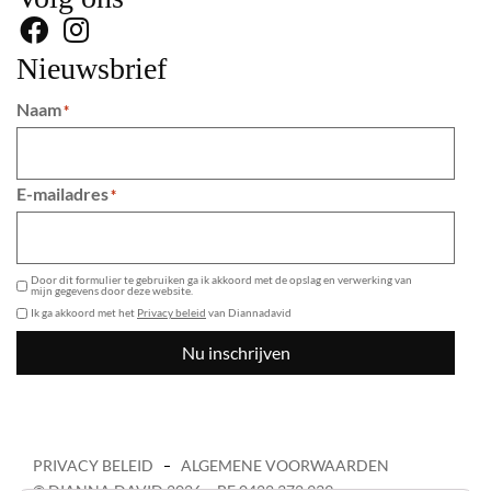
Nieuwsbrief
Naam
*
E-mailadres
*
GDPR
Door dit formulier te gebruiken ga ik akkoord met de opslag en verwerking van
mijn gegevens door deze website.
Ik ga akkoord met het
Privacy beleid
van Diannadavid
Nu inschrijven
PRIVACY BELEID
ALGEMENE VOORWAARDEN
© DIANNA DAVID 2026 – BE 0422 372 939