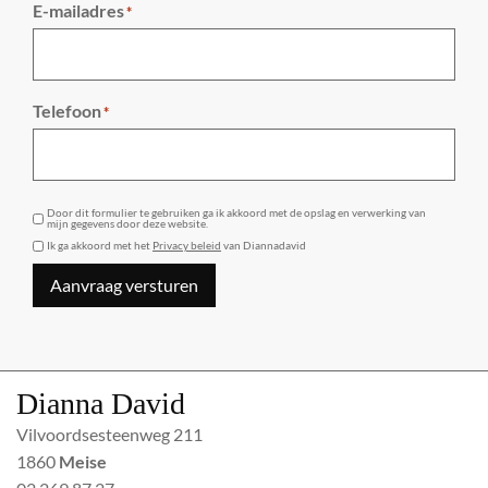
E-mailadres
*
Telefoon
*
GDPR
Door dit formulier te gebruiken ga ik akkoord met de opslag en verwerking van
mijn gegevens door deze website.
Ik ga akkoord met het
Privacy beleid
van Diannadavid
Aanvraag versturen
Dianna David
Vilvoordsesteenweg 211
1860
Meise