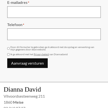
E-mailadres
*
Telefoon
*
GDPR
Door dit formulier te gebruiken ga ik akkoord met de opslag en verwerking van
mijn gegevens door deze website.
Ik ga akkoord met het
Privacy beleid
van Diannadavid
Aanvraag versturen
Dianna David
Vilvoordsesteenweg 211
1860
Meise