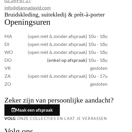
02 269 87 27
info@diannadavid.com
Bruidskleding, suitekledij & prêt-à-porter
Openingsuren
MA
(open mét & zonder afspraak) 10u - 18u
DI
(open mét & zonder afspraak) 10u - 18u
WO
(open mét & zonder afspraak) 10u - 18u
DO
(enkel op afspraak)
10u - 18u
VR
gesloten
ZA
(open mét & zonder afspraak) 10u - 17u
ZO
gesloten
Zeker zijn van persoonlijke aandacht?
Maak een afspraak
VOLG
ONZE COLLECTIES EN LAAT JE VERRASSEN
Volg ons