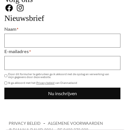
Nieuwsbrief
Naam
*
E-mailadres
*
GDPR
Door dit formulier te gebruiken ga ik akkoord met de opslag en verwerking van
mijn gegevens door deze website.
Ik ga akkoord met het
Privacy beleid
van Diannadavid
Nu inschrijven
PRIVACY BELEID
ALGEMENE VOORWAARDEN
© DIANNA DAVID 2026 – BE 0422 372 939