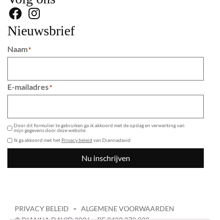
Nieuwsbrief
Naam
*
E-mailadres
*
GDPR
Door dit formulier te gebruiken ga ik akkoord met de opslag en verwerking van
mijn gegevens door deze website.
Ik ga akkoord met het
Privacy beleid
van Diannadavid
Nu inschrijven
PRIVACY BELEID
ALGEMENE VOORWAARDEN
© DIANNA DAVID 2026 – BE 0422 372 939