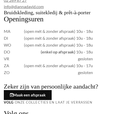
02 269 87 27
info@diannadavid.com
Bruidskleding, suitekledij & prêt-à-porter
Openingsuren
MA
(open mét & zonder afspraak) 10u - 18u
DI
(open mét & zonder afspraak) 10u - 18u
WO
(open mét & zonder afspraak) 10u - 18u
DO
(enkel op afspraak)
10u - 18u
VR
gesloten
ZA
(open mét & zonder afspraak) 10u - 17u
ZO
gesloten
Zeker zijn van persoonlijke aandacht?
Maak een afspraak
VOLG
ONZE COLLECTIES EN LAAT JE VERRASSEN
Volg ons