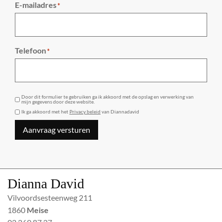
E-mailadres
*
Telefoon
*
GDPR
Door dit formulier te gebruiken ga ik akkoord met de opslag en verwerking van
mijn gegevens door deze website.
Ik ga akkoord met het
Privacy beleid
van Diannadavid
Aanvraag versturen
Dianna David
Vilvoordsesteenweg 211
1860
Meise