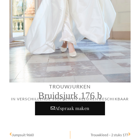
TROUWJURKEN
Bruidsjurk 176 b
IN VERSCHILLENDE STOFFEN EN KLEUREN BESCHIKBAAR
Afspraak maken
Jumpsuit 9660
Trouwkleed – 2 stuks 177