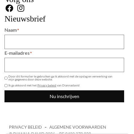
Nieuwsbrief
Naam
*
E-mailadres
*
GDPR
Door dit formulier te gebruiken ga ik akkoord met de opslag en verwerking van
mijn gegevens door deze website.
Ik ga akkoord met het
Privacy beleid
van Diannadavid
Nu inschrijven
PRIVACY BELEID
ALGEMENE VOORWAARDEN
© DIANNA DAVID 2026 – BE 0422 372 939