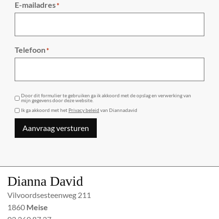
E-mailadres
*
Telefoon
*
GDPR
Door dit formulier te gebruiken ga ik akkoord met de opslag en verwerking van
mijn gegevens door deze website.
Ik ga akkoord met het
Privacy beleid
van Diannadavid
Aanvraag versturen
Dianna David
Vilvoordsesteenweg 211
1860
Meise