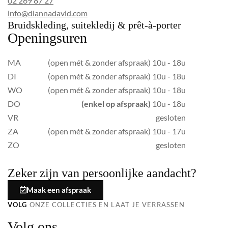
02 269 87 27
info@diannadavid.com
Bruidskleding, suitekledij & prêt-à-porter
Openingsuren
MA
(open mét & zonder afspraak) 10u - 18u
DI
(open mét & zonder afspraak) 10u - 18u
WO
(open mét & zonder afspraak) 10u - 18u
DO
(enkel op afspraak)
10u - 18u
VR
gesloten
ZA
(open mét & zonder afspraak) 10u - 17u
ZO
gesloten
Zeker zijn van persoonlijke aandacht?
Maak een afspraak
VOLG
ONZE COLLECTIES EN LAAT JE VERRASSEN
Volg ons