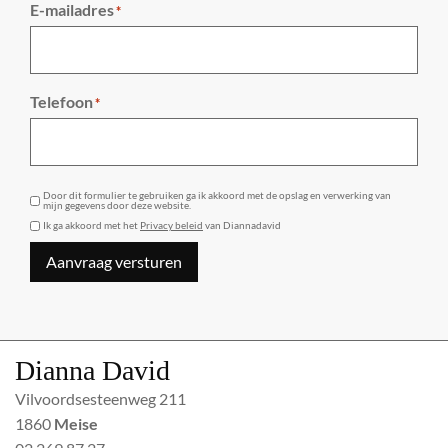
E-mailadres
*
Telefoon
*
GDPR
Door dit formulier te gebruiken ga ik akkoord met de opslag en verwerking van
mijn gegevens door deze website.
Ik ga akkoord met het
Privacy beleid
van Diannadavid
Aanvraag versturen
Dianna David
Vilvoordsesteenweg 211
1860
Meise