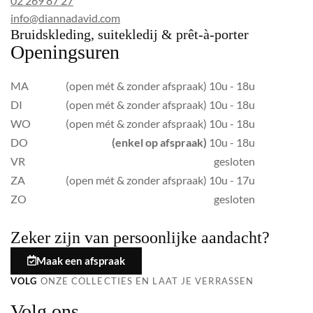
02 269 87 27
info@diannadavid.com
Bruidskleding, suitekledij & prêt-à-porter
Openingsuren
MA
(open mét & zonder afspraak) 10u - 18u
DI
(open mét & zonder afspraak) 10u - 18u
WO
(open mét & zonder afspraak) 10u - 18u
DO
(enkel op afspraak)
10u - 18u
VR
gesloten
ZA
(open mét & zonder afspraak) 10u - 17u
ZO
gesloten
Zeker zijn van persoonlijke aandacht?
Maak een afspraak
VOLG
ONZE COLLECTIES EN LAAT JE VERRASSEN
Volg ons