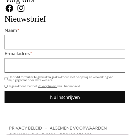
Nieuwsbrief
Naam
*
E-mailadres
*
GDPR
Door dit formulier te gebruiken ga ik akkoord met de opslag en verwerking van
mijn gegevens door deze website.
Ik ga akkoord met het
Privacy beleid
van Diannadavid
Nu inschrijven
PRIVACY BELEID
ALGEMENE VOORWAARDEN
© DIANNA DAVID 2026 – BE 0422 372 939