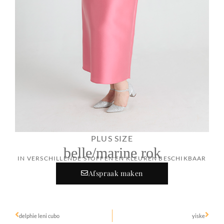
PLUS SIZE
belle/marine rok
IN VERSCHILLENDE STOFFEN EN KLEUREN BESCHIKBAAR
Afspraak maken
delphie leni cubo
yiske