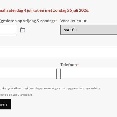
anaf zaterdag 4 juli tot en met zondag 26 juli 2026.
gesloten op vrijdag & zondag)
Voorkeursuur
*
Telefoon
*
bruiken ga ik akkoord met de opslag en verwerking van mijn gegevens door deze website.
vacy beleid
van Diannadavid
uren