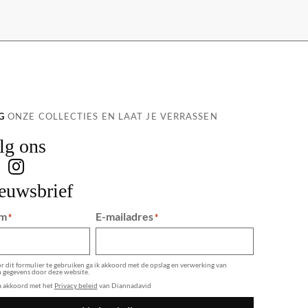
G
ONZE COLLECTIES EN LAAT JE VERRASSEN
lg ons
euwsbrief
m
E-mailadres
*
*
 dit formulier te gebruiken ga ik akkoord met de opslag en verwerking van
n gegevens door deze website.
ga akkoord met het
Privacy beleid
van Diannadavid