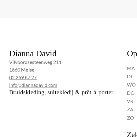
Dianna David
Op
Vilvoordsesteenweg 211
MA
1860
Meise
DI
02 269 87 27
WO
info@diannadavid.com
Bruidskleding, suitekledij & prêt-à-porter
DO
VR
ZA
ZO
Zek