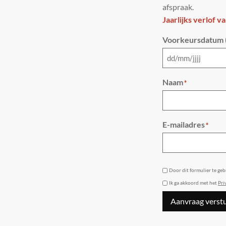
afspraak.
Jaarlijks verlof v
Voorkeursdatum (
Naam
*
E-mailadres
*
GDPR
Door dit formulier te ge
Ik ga akkoord met het
Pri
Aanvraag verst