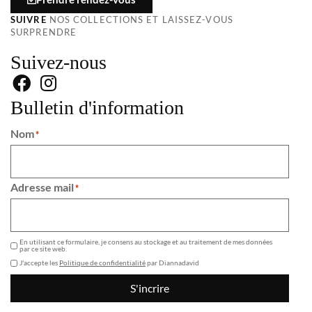
SUIVRE
NOS COLLECTIONS ET LAISSEZ-VOUS
SURPRENDRE
Suivez-nous
Bulletin d'information
Nom
*
Adresse mail
*
GDPR
En utilisant ce formulaire, je consens au stockage et au traitement de mes données
par ce site web.
J'accepte les
Politique de confidentialité
par Diannadavid
S'incrire