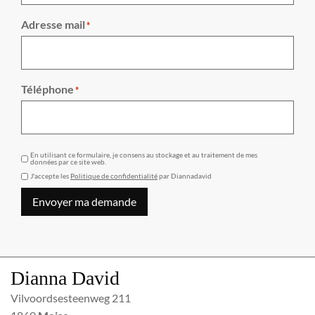
Adresse mail
*
Téléphone
*
GDPR
En utilisant ce formulaire, je consens au stockage et au traitement de mes
données par ce site web.
J'accepte les
Politique de confidentialité
par Diannadavid
Envoyer ma demande
Dianna David
Vilvoordsesteenweg 211