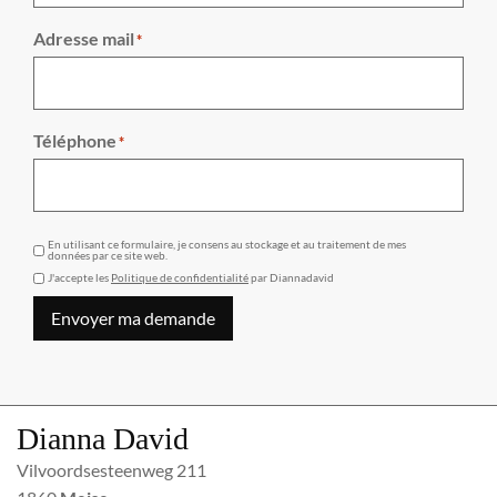
Adresse mail
*
Téléphone
*
GDPR
En utilisant ce formulaire, je consens au stockage et au traitement de mes
données par ce site web.
J'accepte les
Politique de confidentialité
par Diannadavid
Envoyer ma demande
Dianna David
Vilvoordsesteenweg 211