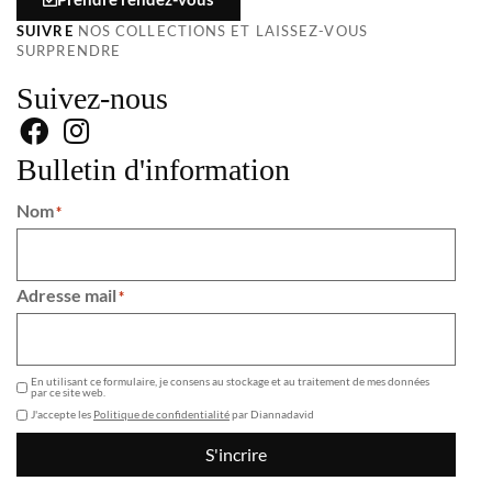
SUIVRE
NOS COLLECTIONS ET LAISSEZ-VOUS
SURPRENDRE
Suivez-nous
Bulletin d'information
Nom
*
Adresse mail
*
GDPR
En utilisant ce formulaire, je consens au stockage et au traitement de mes données
par ce site web.
J'accepte les
Politique de confidentialité
par Diannadavid
S'incrire