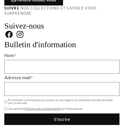
SUIVRE
NOS COLLECTIONS ET LAISSEZ-VOUS
SURPRENDRE
Suivez-nous
Bulletin d'information
Nom
*
Adresse mail
*
GDPR
En utilisant ce formulaire, je consens au stockage et au traitement de mes données
par ce site web.
J'accepte les
Politique de confidentialité
par Diannadavid
S'incrire