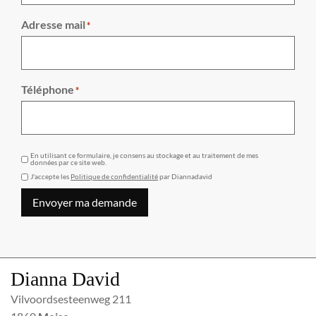
Adresse mail
*
Téléphone
*
GDPR
En utilisant ce formulaire, je consens au stockage et au traitement de mes
données par ce site web.
J'accepte les
Politique de confidentialité
par Diannadavid
Envoyer ma demande
Dianna David
Vilvoordsesteenweg 211