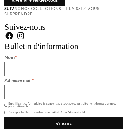
Prendre rendez-vous
SUIVRE
NOS COLLECTIONS ET LAISSEZ-VOUS
SURPRENDRE
Suivez-nous
Bulletin d'information
Nom
*
Adresse mail
*
GDPR
En utilisant ce formulaire, je consens au stockage et au traitement de mes données
par ce site web.
J'accepte les
Politique de confidentialité
par Diannadavid
S'incrire