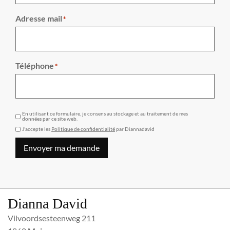
Adresse mail
*
Téléphone
*
GDPR
En utilisant ce formulaire, je consens au stockage et au traitement de mes
données par ce site web.
J'accepte les
Politique de confidentialité
par Diannadavid
Envoyer ma demande
Dianna David
Vilvoordsesteenweg 211