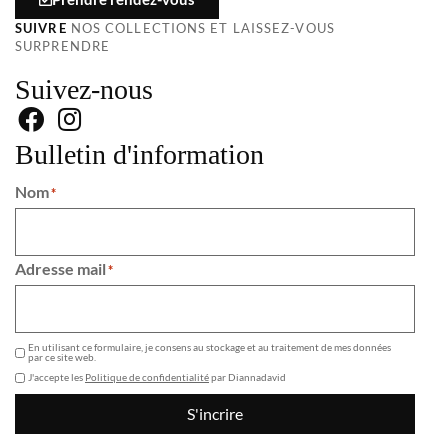
SUIVRE
NOS COLLECTIONS ET LAISSEZ-VOUS
SURPRENDRE
Suivez-nous
Bulletin d'information
Nom
*
Adresse mail
*
GDPR
En utilisant ce formulaire, je consens au stockage et au traitement de mes données
par ce site web.
J'accepte les
Politique de confidentialité
par Diannadavid
S'incrire