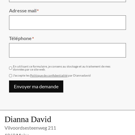
Adresse mail
*
Téléphone
*
GDPR
En utilisant ce formulaire, je consens au stockage et au traitement de mes
données par ce site web.
J'accepte les
Politique de confidentialité
par Diannadavid
Envoyer ma demande
Dianna David
Vilvoordsesteenweg 211