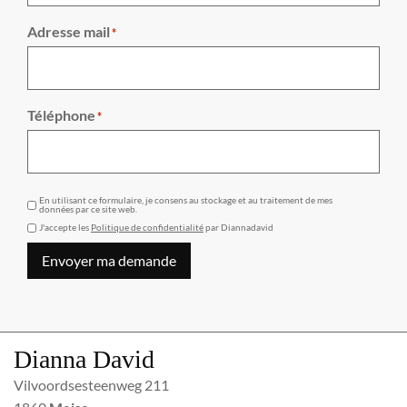
Adresse mail
*
Téléphone
*
GDPR
En utilisant ce formulaire, je consens au stockage et au traitement de mes
données par ce site web.
J'accepte les
Politique de confidentialité
par Diannadavid
Envoyer ma demande
Dianna David
Vilvoordsesteenweg 211