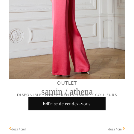
OUTLET
samin / athena
DISPONIBLE EN DIFFÉRENTS TISSUS ET COULEURS
Prise de rendez-vous
deza / ciel
deza / ciel