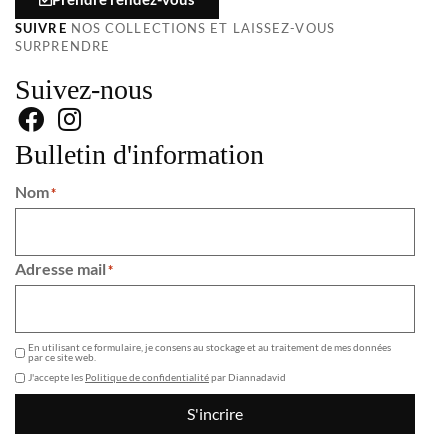
SUIVRE
NOS COLLECTIONS ET LAISSEZ-VOUS
SURPRENDRE
Suivez-nous
Bulletin d'information
Nom
*
Adresse mail
*
GDPR
En utilisant ce formulaire, je consens au stockage et au traitement de mes données
par ce site web.
J'accepte les
Politique de confidentialité
par Diannadavid
S'incrire