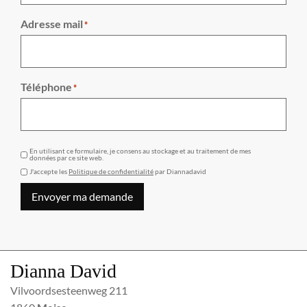
Adresse mail
*
Téléphone
*
GDPR
En utilisant ce formulaire, je consens au stockage et au traitement de mes
données par ce site web.
J'accepte les
Politique de confidentialité
par Diannadavid
Envoyer ma demande
Dianna David
Vilvoordsesteenweg 211