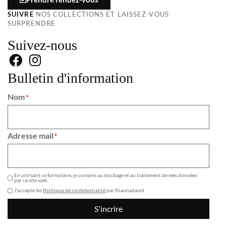
SUIVRE
NOS COLLECTIONS ET LAISSEZ-VOUS
SURPRENDRE
Suivez-nous
Bulletin d'information
Nom
*
Adresse mail
*
GDPR
En utilisant ce formulaire, je consens au stockage et au traitement de mes données
par ce site web.
J'accepte les
Politique de confidentialité
par Diannadavid
S'incrire