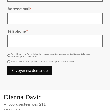
Adresse mail
*
Téléphone
*
GDPR
En utilisant ce formulaire, je consens au stockage et au traitement de mes
données par ce site web.
J'accepte les
Politique de confidentialité
par Diannadavid
Envoyer ma demande
Dianna David
Vilvoordsesteenweg 211