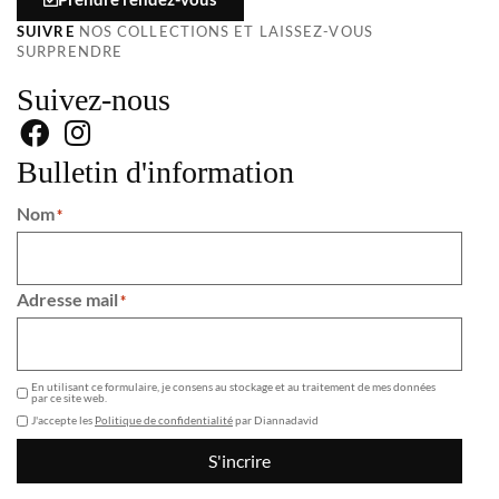
SUIVRE
NOS COLLECTIONS ET LAISSEZ-VOUS
SURPRENDRE
Suivez-nous
Bulletin d'information
Nom
*
Adresse mail
*
GDPR
En utilisant ce formulaire, je consens au stockage et au traitement de mes données
par ce site web.
J'accepte les
Politique de confidentialité
par Diannadavid
S'incrire