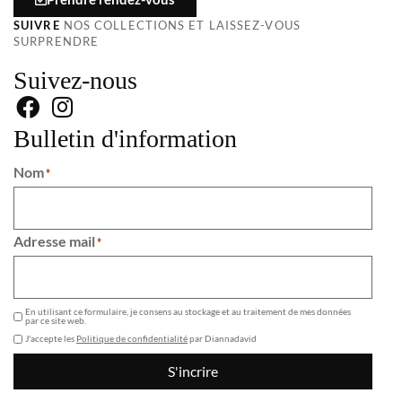
SUIVRE
NOS COLLECTIONS ET LAISSEZ-VOUS
SURPRENDRE
Suivez-nous
Bulletin d'information
Nom
*
Adresse mail
*
GDPR
En utilisant ce formulaire, je consens au stockage et au traitement de mes données
par ce site web.
J'accepte les
Politique de confidentialité
par Diannadavid
S'incrire