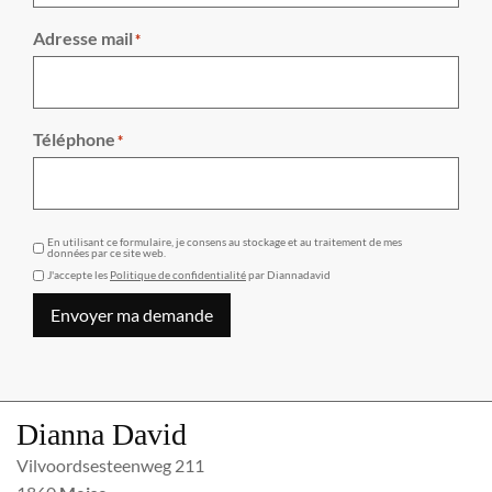
Adresse mail
*
Téléphone
*
GDPR
En utilisant ce formulaire, je consens au stockage et au traitement de mes
données par ce site web.
J'accepte les
Politique de confidentialité
par Diannadavid
Envoyer ma demande
Dianna David
Vilvoordsesteenweg 211