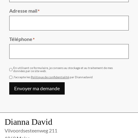
Adresse mail
*
Téléphone
*
GDPR
En utilisant ce formulaire, je consens au stockage et au traitement de mes
données par ce site web.
J'accepte les
Politique de confidentialité
par Diannadavid
Envoyer ma demande
Dianna David
Vilvoordsesteenweg 211