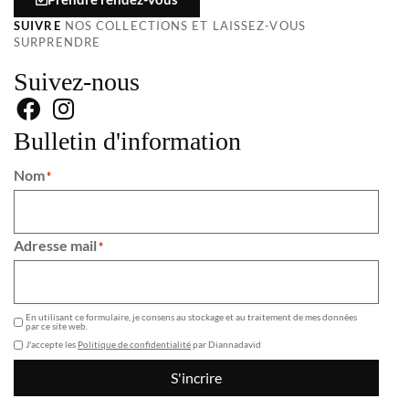
SUIVRE
NOS COLLECTIONS ET LAISSEZ-VOUS
SURPRENDRE
Suivez-nous
Bulletin d'information
Nom
*
Adresse mail
*
GDPR
En utilisant ce formulaire, je consens au stockage et au traitement de mes données
par ce site web.
J'accepte les
Politique de confidentialité
par Diannadavid
S'incrire