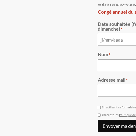
votre rendez-vous
Congé annuel du sa
Date souhaitée (f
dimanche)
*
Nom
*
Adresse mail
*
GDPR
En utilisant ce formulair
J'accepte les
Politique de
Envoyer ma de