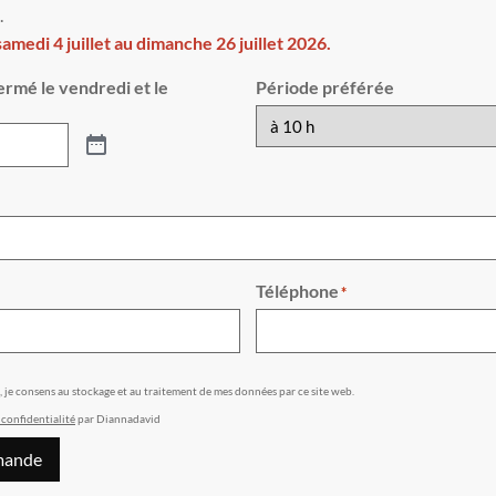
.
medi 4 juillet au dimanche 26 juillet 2026.
ermé le vendredi et le
Période préférée
Téléphone
*
e, je consens au stockage et au traitement de mes données par ce site web.
 confidentialité
par Diannadavid
mande