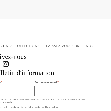
VRE
NOS COLLECTIONS ET LAISSEZ-VOUS SURPRENDRE
ivez-nous
lletin d'information
m
Adresse mail
*
*
tilisant ce formulaire, je consens au stockage et au traitement de mes données
ce site web.
cepte les
Politique de confidentialité
par Diannadavid