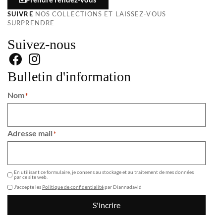
SUIVRE
NOS COLLECTIONS ET LAISSEZ-VOUS
SURPRENDRE
Suivez-nous
Bulletin d'information
Nom
*
Adresse mail
*
GDPR
En utilisant ce formulaire, je consens au stockage et au traitement de mes données
par ce site web.
J'accepte les
Politique de confidentialité
par Diannadavid
S'incrire