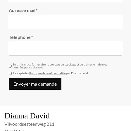
Adresse mail
*
Téléphone
*
GDPR
En utilisant ce formulaire, je consens au stockage et au traitement de mes
données par ce site web.
J'accepte les
Politique de confidentialité
par Diannadavid
Envoyer ma demande
Dianna David
Vilvoordsesteenweg 211