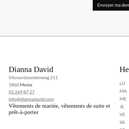
Envoyer ma de
Dianna David
He
Vilvoordsesteenweg 211
LU
1860
Meise
MA
02 269 87 27
ME
info@diannadavid.com
Vêtements de mariée, vêtements de suite et
JE
prêt-à-porter
VE
SA