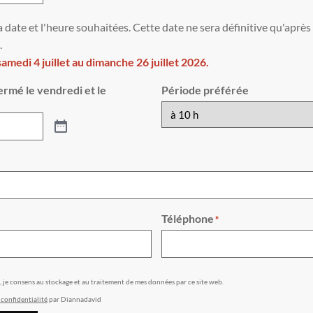
a date et l'heure souhaitées. Cette date ne sera définitive qu'aprè
.
medi 4 juillet au dimanche 26 juillet 2026.
ermé le vendredi et le
Période préférée
Téléphone
*
e, je consens au stockage et au traitement de mes données par ce site web.
 confidentialité
par Diannadavid