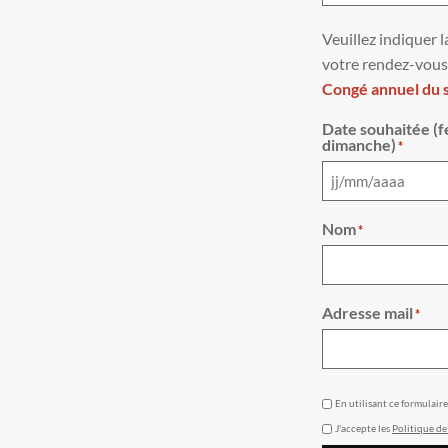
Veuillez indiquer l
votre rendez-vous
Congé annuel du sa
Date souhaitée (f
dimanche)
*
Nom
*
Adresse mail
*
GDPR
En utilisant ce formulair
J'accepte les
Politique de