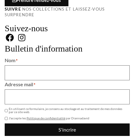
Prendre rendez-vous
SUIVRE
NOS COLLECTIONS ET LAISSEZ-VOUS
SURPRENDRE
Suivez-nous
Bulletin d'information
Nom
*
Adresse mail
*
GDPR
En utilisant ce formulaire, je consens au stockage et au traitement de mes données
par ce site web.
J'accepte les
Politique de confidentialité
par Diannadavid
S'incrire