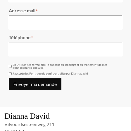
Adresse mail
*
Téléphone
*
GDPR
En utilisant ce formulaire, je consens au stockage et au traitement de mes
données par ce site web.
J'accepte les
Politique de confidentialité
par Diannadavid
Envoyer ma demande
Dianna David
Vilvoordsesteenweg 211