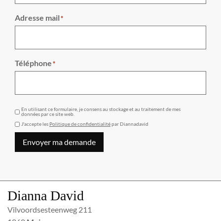
Adresse mail
*
Téléphone
*
GDPR
En utilisant ce formulaire, je consens au stockage et au traitement de mes
données par ce site web.
J'accepte les
Politique de confidentialité
par Diannadavid
Envoyer ma demande
Dianna David
Vilvoordsesteenweg 211