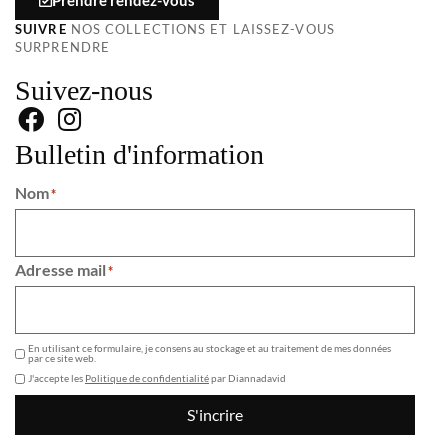
SUIVRE
NOS COLLECTIONS ET LAISSEZ-VOUS
SURPRENDRE
Suivez-nous
Bulletin d'information
Nom
*
Adresse mail
*
GDPR
En utilisant ce formulaire, je consens au stockage et au traitement de mes données
par ce site web.
J'accepte les
Politique de confidentialité
par Diannadavid
S'incrire