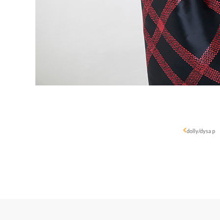
dolly/dysa p