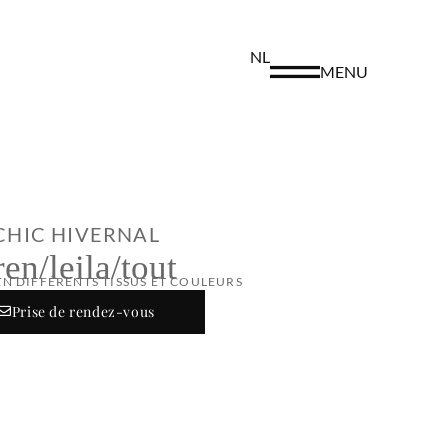
NL
MENU
CHIC HIVERNAL
ren/leila/tout
EN DIFFÉRENTS TISSUS ET COULEURS
Prise de rendez-vous