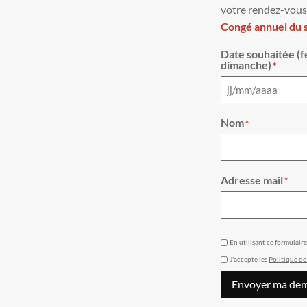
votre rendez-vous
Congé annuel du sa
Date souhaitée (f
dimanche)
*
Nom
*
Adresse mail
*
GDPR
En utilisant ce formulair
J'accepte les
Politique de
Envoyer ma de