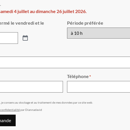
.
medi 4 juillet au dimanche 26 juillet 2026.
ermé le vendredi et le
Période préférée
Téléphone
*
e, je consens au stockage et au traitement de mes données par ce site web.
 confidentialité
par Diannadavid
mande