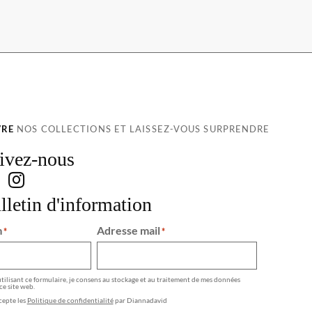
VRE
NOS COLLECTIONS ET LAISSEZ-VOUS SURPRENDRE
ivez-nous
lletin d'information
m
Adresse mail
*
*
tilisant ce formulaire, je consens au stockage et au traitement de mes données
ce site web.
cepte les
Politique de confidentialité
par Diannadavid