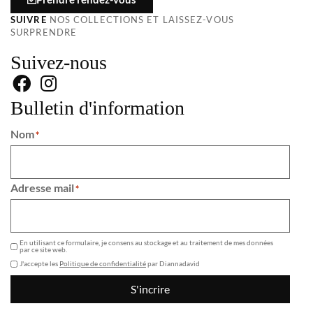
SUIVRE
NOS COLLECTIONS ET LAISSEZ-VOUS
SURPRENDRE
Suivez-nous
Bulletin d'information
Nom
*
Adresse mail
*
GDPR
En utilisant ce formulaire, je consens au stockage et au traitement de mes données
par ce site web.
J'accepte les
Politique de confidentialité
par Diannadavid
S'incrire