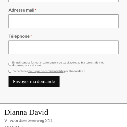
Adresse mail
*
Téléphone
*
GDPR
En utilisant ce formulaire, je consens au stockage et au traitement de mes
données par ce site web.
J'accepte les
Politique de confidentialité
par Diannadavid
Envoyer ma demande
Dianna David
Vilvoordsesteenweg 211