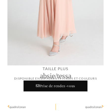
TAILLE PLUS
absie/tessa
DISPONIBLE EN DIFFÉRENTS TISSUS ET COULEURS
Prise de rendez-vous
quadro/conan
quadro/conan