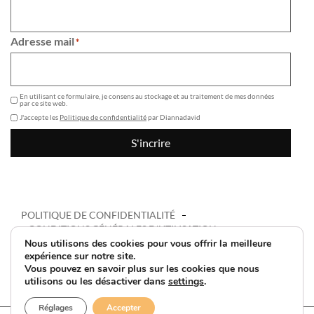
Adresse mail
*
GDPR
En utilisant ce formulaire, je consens au stockage et au traitement de mes données
par ce site web.
J'accepte les
Politique de confidentialité
par Diannadavid
S'incrire
POLITIQUE DE CONFIDENTIALITÉ
CONDITIONS GÉNÉRALES D'UTILISATION
Nous utilisons des cookies pour vous offrir la meilleure
© DIANNA DAVID 2026 – BE 0422 372 939
expérience sur notre site.
CONÇU PAR
SKETCHAGENCY
- KICKSTARTED BY
MAILBOX
Vous pouvez en savoir plus sur les cookies que nous
utilisons ou les désactiver dans
settings
.
Réglages
Accepter